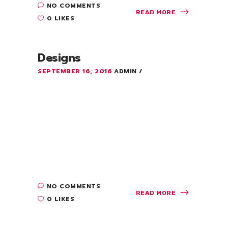
NO COMMENTS
READ MORE
0 LIKES
Designs
SEPTEMBER 16, 2016
ADMIN
Lorem ipsum dolor sit amet, consectetuer
adipiscing elit. Aenean commodo ligula
eget dolor. Aenean massa. Cum sociis
Theme natoque penatibus et magnis dis
parturient montes, nascetur ridiculus mus.
Quisque rutrum. Aenean imperdiet. Etiam
ultricies....
NO COMMENTS
READ MORE
0 LIKES