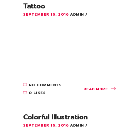
Tattoo
SEPTEMBER 16, 2016
ADMIN
Lorem ipsum dolor sit amet, consectetuer
adipiscing elit. Aenean commodo ligula
eget dolor. Aenean massa. Cum sociis
Theme natoque penatibus et magnis dis
parturient montes, nascetur ridiculus mus.
Quisque rutrum. Aenean imperdiet. Etiam
ultricies....
NO COMMENTS
READ MORE
0 LIKES
Colorful Illustration
SEPTEMBER 16, 2016
ADMIN
Lorem ipsum dolor sit amet, consectetuer