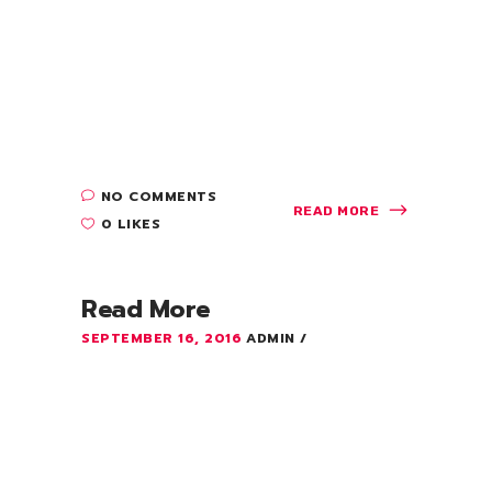
adipiscing elit. Aenean commodo ligula
eget dolor. Aenean massa. Cum sociis
Theme natoque penatibus et magnis dis
parturient montes, nascetur ridiculus mus.
Quisque rutrum. Aenean imperdiet. Etiam
ultricies....
NO COMMENTS
READ MORE
0 LIKES
Read More
SEPTEMBER 16, 2016
ADMIN
Lorem ipsum dolor sit amet, consectetuer
adipiscing elit. Aenean commodo ligula
eget dolor. Aenean massa. Cum sociis
Theme natoque penatibus et magnis dis
parturient montes, nascetur ridiculus mus.