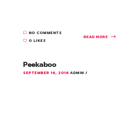
parturient montes, nascetur ridiculus mus.
Quisque rutrum. Aenean imperdiet. Etiam
ultricies. ...
NO COMMENTS
READ MORE
0 LIKES
Peekaboo
SEPTEMBER 16, 2016
ADMIN
Lorem ipsum dolor sit amet, consectetuer
adipiscing elit. Aenean commodo ligula
eget dolor. Aenean massa. Cum sociis
Theme natoque penatibus et magnis dis
parturient montes, nascetur ridiculus mus.
Quisque rutrum. Aenean imperdiet. Etiam
ultricies....