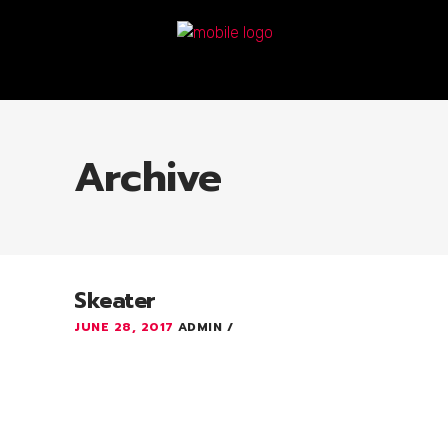
Archive
Skeater
JUNE 28, 2017
ADMIN
Lorem ipsum dolor sit amet, consectetuer
adipiscing elit. Aenean commodo ligula
eget dolor. Aenean massa. Cum sociis
Theme natoque penatibus et magnis dis